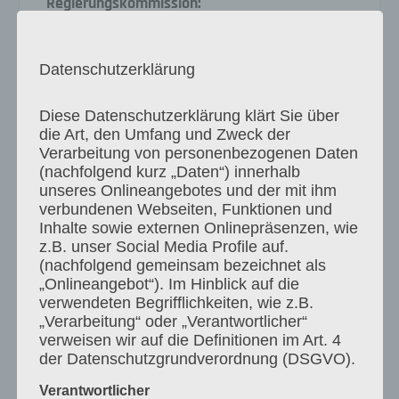
Regierungskommission:
Anschreiben vom 6. November 2023
Datenschutzerklärung
Download als PDF
Archiv
,
Krankenhausreform
Diese Datenschutzerklärung klärt Sie über
die Art, den Umfang und Zweck der
Verarbeitung von personenbezogenen Daten
(nachfolgend kurz „Daten“) innerhalb
unseres Onlineangebotes und der mit ihm
Beitragsnavigation
verbundenen Webseiten, Funktionen und
Previous
Previous
8. Stellungnahme und Empfehlung
Inhalte sowie externen Onlinepräsenzen, wie
post:
z.B. unser Social Media Profile auf.
der Regierungskommission…
(nachfolgend gemeinsam bezeichnet als
„Onlineangebot“). Im Hinblick auf die
Next
verwendeten Begrifflichkeiten, wie z.B.
Next
Bericht von der ackpa Jahrestagung
„Verarbeitung“ oder „Verantwortlicher“
post:
und Mitgliederversammlung 2023
verweisen wir auf die Definitionen im Art. 4
der Datenschutzgrundverordnung (DSGVO).
Verantwortlicher