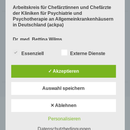
Arbeitskreis für Chefärztinnen und Chefärzte
der Kliniken für Psychiatrie und
Psychotherapie
an Allgemeinkrankenhäusern
in Deutschland (ackpa)
Dr. med. Bettina Wilms
Klinik für Psychiatrie & Psychotherapie
Essenziell
Externe Dienste
Carl-von-Basedow-Klinikum Saalekreis gGmbH
Vor dem Nebraer Tor 11
06268 Querfurt
✓ Akzeptieren
Tel: 034771/71401
Fax: 034771/71402
Auswahl speichern
E-Mail:
b.wilms(at)klinikum-saalekreis.de
✕ Ablehnen
Impressum
ackpa repräsentiert die ChefärzteInnen der Kliniken für Psychiatrie
Personalisieren
und Psychotherapie an Allgemeinkrankenhäusern.
Arten der verarbeiteten Daten:
Wir engagieren uns für eine integrative und ganzheitliche
Datenschutzbedingungen