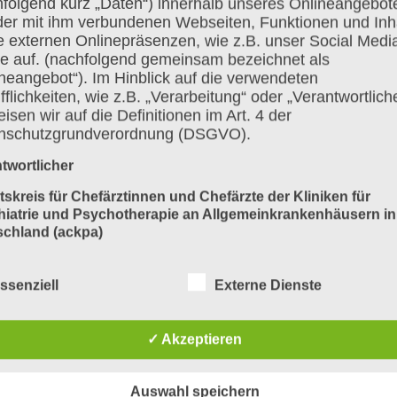
hfolgend kurz „Daten“) innerhalb unseres Onlineangebot
der mit ihm verbundenen Webseiten, Funktionen und Inh
e externen Onlinepräsenzen, wie z.B. unser Social Medi
ile auf. (nachfolgend gemeinsam bezeichnet als
neangebot“). Im Hinblick auf die verwendeten
fflichkeiten, wie z.B. „Verarbeitung“ oder „Verantwortlich
antwortung
,
Jahrestagung
,
regionale Verantwortung
isen wir auf die Definitionen im Art. 4 der
nschutzgrundverordnung (DSGVO).
twortlicher
tskreis für Chefärztinnen und Chefärzte der Kliniken für
hiatrie und Psychotherapie
an Allgemeinkrankenhäusern in
psychiatrischen Einrichtungen
schland (ackpa)
ed. Bettina Wilms
ssenziell
Externe Dienste
k für Psychiatrie & Psychotherapie
von-Basedow-Klinikum Saalekreis gGmbH
✓ Akzeptieren
em Nebraer Tor 11
 Querfurt
Auswahl speichern