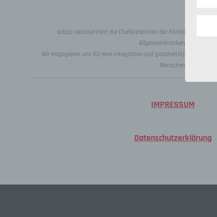
Tel: 
Fax: 
E-Mai
ackpa repräsentiert die ChefärzteInnen der Kliniken für Psych
Allgemeinkrankenhäusern.
Impr
Wir engagieren uns für eine integrative und ganzheitliche Kranke
Menschen.
Arte
– Bes
– Kon
IMPRESSUM
– Inh
– Nut
Zugrif
Datenschutzerklärung
– Met
Kateg
Besuc
die b
Zweck