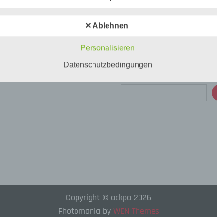
034771/71401
034771/71402
✕ Ablehnen
Archiv
l:
b.wilms(at)klinikum-saalekreis.de
iatrie und Psychotherapie an
Archiv
essum
Personalisieren
nhausbehandlung psychisch kranker
Datenschutzbedingungen
n der verarbeiteten Daten:
Suchen
tandsdaten (z.B., Namen, Adressen).
taktdaten (z.B., E-Mail, Telefonnummern).
altsdaten (z.B., Texteingaben, Fotografien, Videos).
zungsdaten (z.B., besuchte Webseiten, Interesse an Inhalten,
fszeiten).
a-/Kommunikationsdaten (z.B., Geräte-Informationen, IP-Adress
orien betroffener Personen
her und Nutzer des Onlineangebotes (Nachfolgend bezeichnen
etroffenen Personen zusammenfassend auch als „Nutzer“).
Copyright © ackpa 2026
 der Verarbeitung
Photomania by
WEN Themes