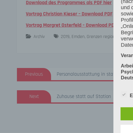
(nac
Download des Programmes als PDF hier
und 
Vortrag Christian Kieser – Download PDF
sowi
Prof
Vortrag Margret Osterfeld – Download PDF
„Onli
Begri
Archiv
2019
,
Emden
,
Grenzen regionaler Ver
verwe
Date
Veran
Beitragsnavigation
Arbei
Previous
Psyc
Previous
Personalausstattung in stationären 
post:
Deut
Dr. m
Next
Next
E
Zuhause statt auf Station
post:
Klini
Carl-
Vor d
06268