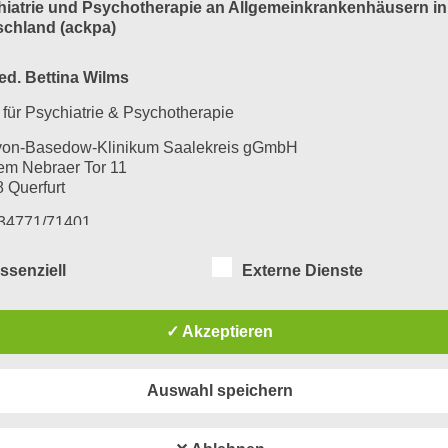
rie
hiatrie und Psychotherapie
an Allgemeinkrankenhäusern in
schland (ackpa)
ed. Bettina Wilms
 Konkurrenz oder Konfrontation?
k für Psychiatrie & Psychotherapie
von-Basedow-Klinikum Saalekreis gGmbH
em Nebraer Tor 11
 Querfurt
: Geht das ?
034771/71401
034771/71402
ssenziell
Externe Dienste
l:
b.wilms(at)klinikum-saalekreis.de
essum
✓ Akzeptieren
n der verarbeiteten Daten:
Auswahl speichern
tandsdaten (z.B., Namen, Adressen).
taktdaten (z.B., E-Mail, Telefonnummern).
altsdaten (z.B., Texteingaben, Fotografien, Videos).