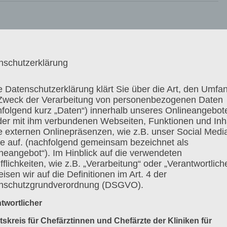
 der Institutsambulanz
nschutzerklärung
e Datenschutzerklärung klärt Sie über die Art, den Umfa
Zweck der Verarbeitung von personenbezogenen Daten
hfolgend kurz „Daten“) innerhalb unseres Onlineangebot
der mit ihm verbundenen Webseiten, Funktionen und Inh
e externen Onlinepräsenzen, wie z.B. unser Social Medi
ile auf. (nachfolgend gemeinsam bezeichnet als
g
neangebot“). Im Hinblick auf die verwendeten
fflichkeiten, wie z.B. „Verarbeitung“ oder „Verantwortlich
isen wir auf die Definitionen im Art. 4 der
nschutzgrundverordnung (DSGVO).
twortlicher
tskreis für Chefärztinnen und Chefärzte der Kliniken für