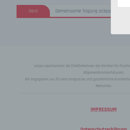
– Nut
Next
Next
Gemeinsame Tagung ackpa und BDK e
Zugrif
post:
– Met
Kateg
Besuc
die b
Zweck
– Zur
ackpa repräsentiert die ChefärzteInnen der Kliniken für Psych
Inhalt
Allgemeinkrankenhäusern.
– Bea
Wir engagieren uns für eine integrative und ganzheitliche Kranke
– Sic
– Rei
Menschen.
Verwe
„Pers
IMPRESSUM
ident
„betro
Perso
Datenschutzerklärung
Zuord