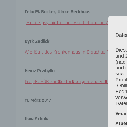
Felix M. Böcker, Ulrike Beckhaus
„Mobile psychiatrischer Akutbehandlung“ (MPA) in
Date
Dyrk Zedlick
Dies
Wie läuft das Krankenhaus in Glauchau ?
und 
(nac
und 
Heinz Przibylla
sowi
Prof
Projekt SÜB zur
S
ektor
Ü
bergreifenden
B
ehandlun
„Onli
Begri
verwe
11. März 2017
Date
Veran
Uwe Schale
Arbei