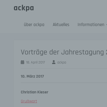
Skip
ackpa
to
content
über ackpa
Aktuelles
Informationen
Vorträge der Jahrestagung 
18. April 2017
ackpa
10. März 2017
Christian Kieser
Grußwort